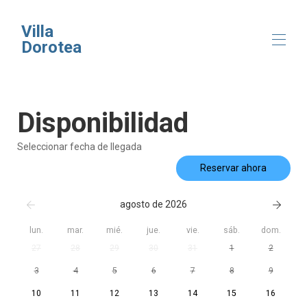
Villa
Dorotea
Inicio
Disponibilidad
Descripción general
Mapa
Galería
Seleccionar fecha de llegada
Tarifas
Reservar ahora
Disponibilidad
Reseñas
Contacto
agosto de 2026
lun.
mar.
mié.
jue.
vie.
sáb.
dom.
27
28
29
30
31
1
2
3
4
5
6
7
8
9
10
11
12
13
14
15
16