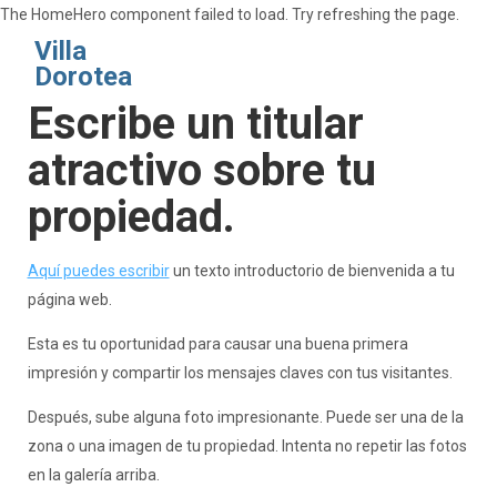
The HomeHero component failed to load. Try refreshing the page.
Villa
Dorotea
Escribe un titular
atractivo sobre tu
Inicio
Descripción general
propiedad.
Mapa
Galería
Tarifas
Aquí puedes escribir
un texto introductorio de bienvenida a tu
Disponibilidad
página web.
Reseñas
Contacto
Esta es tu oportunidad para causar una buena primera
impresión y compartir los mensajes claves con tus visitantes.
Después, sube alguna foto impresionante. Puede ser una de la
zona o una imagen de tu propiedad. Intenta no repetir las fotos
en la galería arriba.