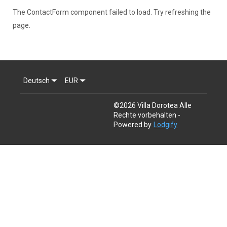
The ContactForm component failed to load. Try refreshing the
page.
Deutsch
EUR
©
2026
Villa Dorotea
Alle
Rechte vorbehalten
-
Powered by
Lodgify