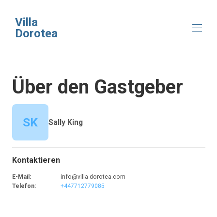
Villa
Dorotea
Startseite
Über den Gastgeber
Überblick
Karte
Galerie
Tarife
SK
Sally King
Verfügbarkeit
Rezensionen
Kontakt
Kontaktieren
E-Mail
:
info@villa-dorotea.com
Telefon
:
+447712779085